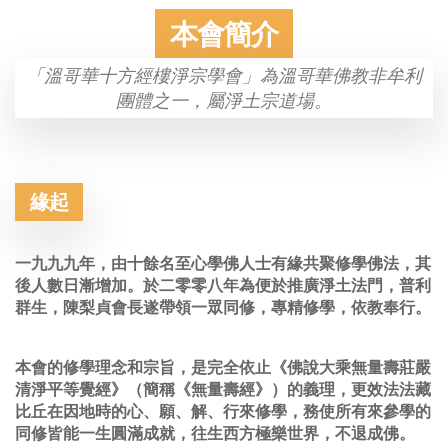
本會簡介
「溫哥華十方經樓淨宗學會」為溫哥華佛教非牟利
團體之一，屬淨土宗道場。
緣起
一九九九年，由十餘名至心學佛人士有緣共聚修學佛法，其
後人數日漸增加。於二零零八年為便於推廣淨土法門，普利
群生，陳梨貞會長遂帶領一眾同修，專精修學，依教奉行。
本會的修學理念和宗旨，是完全依止《佛說大乘無量壽莊嚴
清淨平等覺經》（簡稱《無量壽經》）的義理，更效法法藏
比丘在因地時的心、願、解、行來修學，務使所有來參學的
同修皆能一生圓滿成就，往生西方極樂世界，不退成佛。